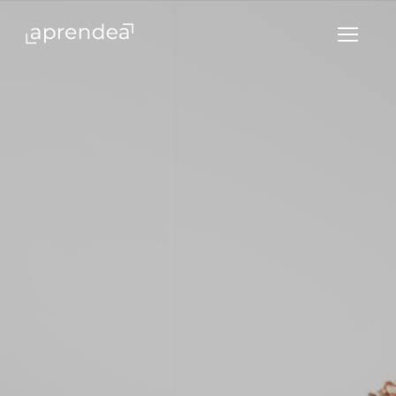
Hedima
Menú