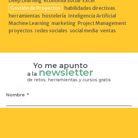
Deep Learning
economía social
Excel
Gestión de Proyectos
habilidades directivas
herramientas
hostelería
Inteligencia Artificial
Machine Learning
marketing
Project Management
proyectos
redes sociales
social media
ventas
Yo me apunto
newsletter
a la
de retos, herramientas y cursos gratis
Nombre
*
Correo electrónico
*
He leído y acepto la información sobre el
Tratamiento de mis
datos.