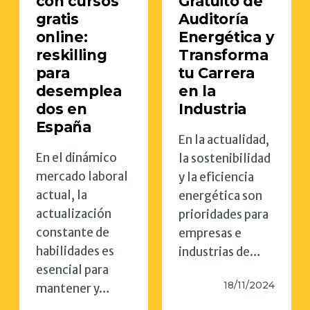
con cursos
Gratuito de
gratis
Auditoría
online:
Energética y
reskilling
Transforma
para
tu Carrera
desemplea
en la
dos en
Industria
España
En la actualidad,
En el dinámico
la sostenibilidad
mercado laboral
y la eficiencia
actual, la
energética son
actualización
prioridades para
constante de
empresas e
habilidades es
industrias de…
esencial para
18/11/2024
mantener y…