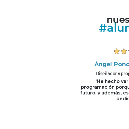
nues
#alu
gel Ponce Reguera
Carlos Antonio C
eñador y programador Web
Asesor de Atención al
 hecho varios cursos de
"El curso me pare
ción porque es el empleo del
actualizado y resu
 además, es a lo que me quiero
entendim
dedicar.”