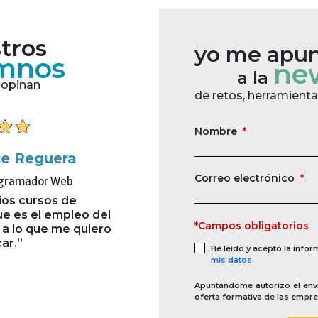
tros
yo me apu
mnos
new
a la
opinan
de retos, herramienta
Nombre
*
isneros Azuarta
Celia Moraza Espa
Correo electrónico
*
 Cliente y Marketing
Auxiliar de back office
ció que está muy
"La formación de Nómina
mido para su mejor
aumentado mi conocimiento
*Campos obligatorios
iento."
materia, el cuál será de alto val
vida profesional mejorand
He leído y acepto la info
empleabilidad y personal 
mis datos.
comprender mejor sus conce
Apuntándome autorizo el enví
oferta formativa de las empr