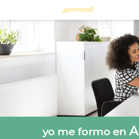
aprendea
A
yo
me
formo
en