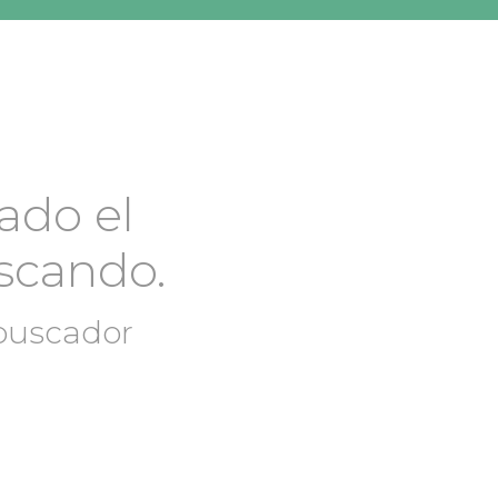
ado el
scando.
 buscador