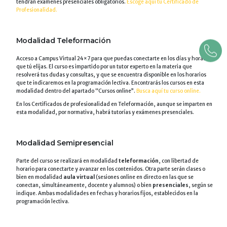
tendrán exámenes presenciales obligatorios.
Escoge aquí tu Certificado de
Profesionalidad.
Modalidad Teleformación
Acceso a Campus Virtual 24×7 para que puedas conectarte en los días y horas
que tú elijas. El curso es impartido por un tutor experto en la materia que
resolverá tus dudas y consultas, y que se encuentra disponible en los horarios
que te indicaremos en la programación lectiva. Encontrarás los cursos en esta
modalidad dentro del apartado “Cursos online”.
Busca aquí tu curso online.
En los Certificados de profesionalidad en Teleformación, aunque se imparten en
esta modalidad, por normativa, habrá tutorías y exámenes presenciales.
Modalidad Semipresencial
Parte del curso se realizará en modalidad
teleformación
, con libertad de
horario para conectarte y avanzar en los contenidos. Otra parte serán clases o
bien en modalidad
aula virtual
(sesiones online en directo en las que se
conectan, simultáneamente, docente y alumnos) o bien
presenciales
, según se
indique. Ambas modalidades en fechas y horarios fijos, establecidos en la
programación lectiva.