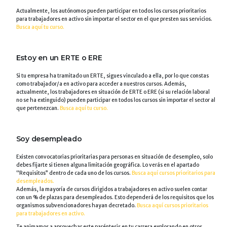
Actualmente, los autónomos pueden participar en todos los cursos prioritarios
para trabajadores en activo sin importar el sector en el que presten sus servicios.
Busca aquí tu curso.
Estoy en un ERTE o ERE
Si tu empresa ha tramitado un ERTE, sigues vinculado a ella, por lo que constas
como trabajador/a en activo para acceder a nuestros cursos. Además,
actualmente, los trabajadores en situación de ERTE o ERE (si su relación laboral
no se ha extinguido) pueden participar en todos los cursos sin importar el sector al
que pertenezcan.
Busca aquí tu curso.
Soy desempleado
Existen convocatorias prioritarias para personas en situación de desempleo, solo
debes fijarte si tienen alguna limitación geográfica. Lo verás en el apartado
“Requisitos” dentro de cada uno de los cursos.
Busca aquí cursos prioritarios para
desempleados.
Además, la mayoría de cursos dirigidos a trabajadores en activo suelen contar
con un % de plazas para desempleados. Esto dependerá de los requisitos que los
organismos subvencionadores hayan decretado.
Busca aquí cursos prioritarios
para trabajadores en activo.
Te animamos a aprovechar este paréntesis en tu carrera explorando en otros