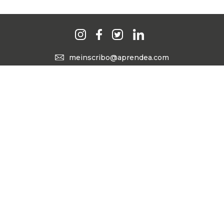
meinscribo@aprendea.com
692 891 307
Avda. Olímpica, 25, 1ª planta | 28935 Móstoles (Madrid) ·
Ensanche de Vallecas (Madrid) · Barcelona · Valencia
Preguntas Frecuentes
Trabaja con nosotros