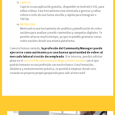
CAPCUT
CapCut es una aplicación gratuita, disponible en Android e iOS, para
editar vídeos. Esta herramienta está orientada a generar y editar
vídeos o reels de una forma sencilla y rápida para Instagram o
TikTok.
METRICOOL
Metricool es una herramienta de analítica y planificación de redes
sociales para analizar y medir contenidos y campañas digitales. Te
permite ahorrar mucho tiempo, ya que es posible gestionar varias
redes sociales desde una misma plataforma.
Como te hemos contado,
la profesión del Community Manager puede
ejercerse como autónomo y es una buena oportunidad de volver al
mercado laboral si estás desempleado
. Si te interesa, puedes solicitar
plaza en el
curso 100% subvencionado Blogs y Redes Sociales
con el que
podrás formarte en una profesión con mucho futuro. Esta formación,
dinámica y eminentemente práctica, te permitirá empezar desde cero
creando un proyecto propio ¡preparado para salir al mercado!