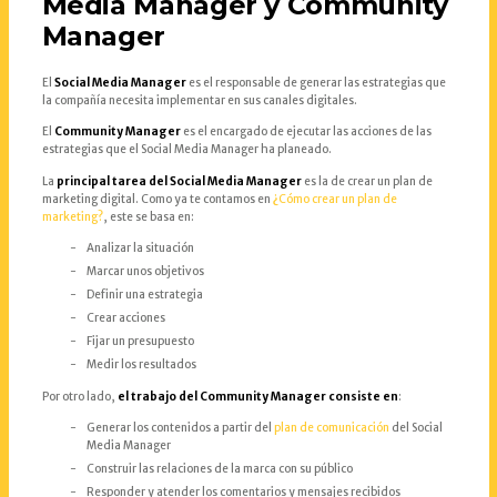
Media Manager y Community
Manager
El
Social Media Manager
es el responsable de generar las estrategias que
la compañía necesita implementar en sus canales digitales.
El
Community Manager
es el encargado de ejecutar las acciones de las
estrategias que el Social Media Manager ha planeado.
La
principal tarea del Social Media Manager
es la de crear un plan de
marketing digital. Como ya te contamos en
¿Cómo crear un plan de
marketing?
, este se basa en:
Analizar la situación
Marcar unos objetivos
Definir una estrategia
Crear acciones
Fijar un presupuesto
Medir los resultados
Por otro lado,
el trabajo del Community Manager consiste en
:
Generar los contenidos a partir del
plan de comunicación
del Social
Media Manager
Construir las relaciones de la marca con su público
Responder y atender los comentarios y mensajes recibidos