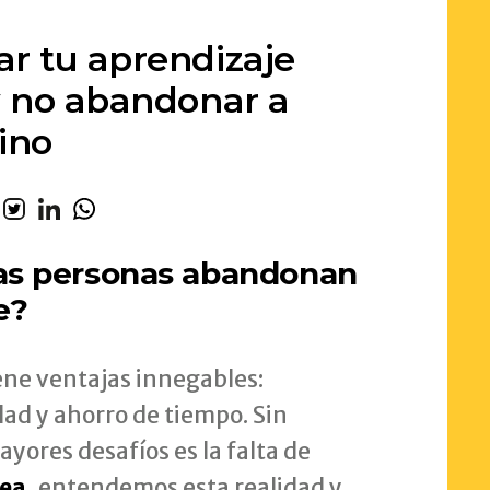
ar tu aprendizaje
 y no abandonar a
ino
as personas abandonan
e?
ene ventajas innegables:
idad y ahorro de tiempo. Sin
yores desafíos es la falta de
ea
, entendemos esta realidad y