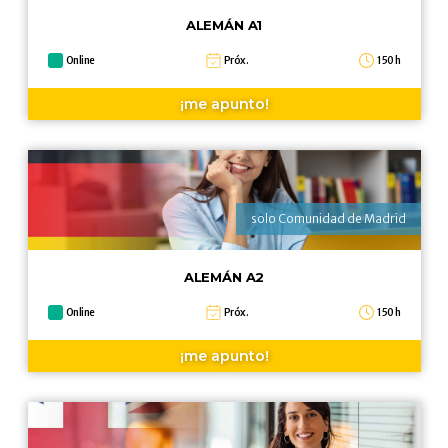
ALEMÁN A1
Online
Próx.
150 h
¡me apunto!
solo Comunidad de Madrid
ALEMÁN A2
Online
Próx.
150 h
¡me apunto!