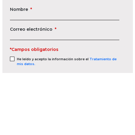
Nombre
*
Correo electrónico
*
*Campos obligatorios
He leído y acepto la información sobre el
Tratamiento de
mis datos.
Apuntándome autorizo el envío de información asociada a la
oferta formativa de las empresas del Grupo Hedima.