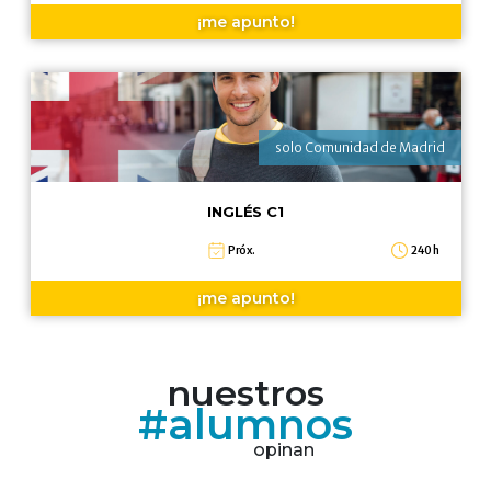
¡me apunto!
solo Comunidad de Madrid
INGLÉS C1
Próx.
240 h
¡me apunto!
nuestros
#alumnos
opinan