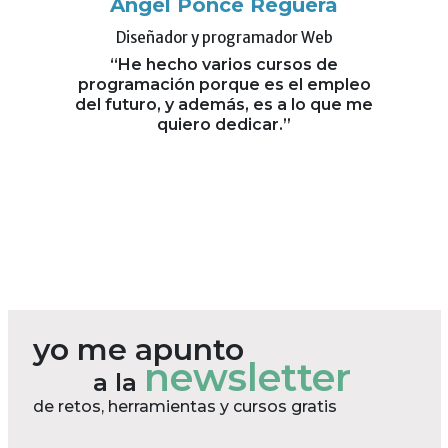
ez
Ángel Ponce Reguera
C
Diseñador y programador Web
0 ha
“He hecho varios cursos de
Aseso
car,
programación porque es el empleo
"El
ue me
del futuro, y además, es a lo que me
actua
 más y
quiero dedicar.”
ales."
yo me apunto
newsletter
a la
de retos, herramientas y cursos gratis