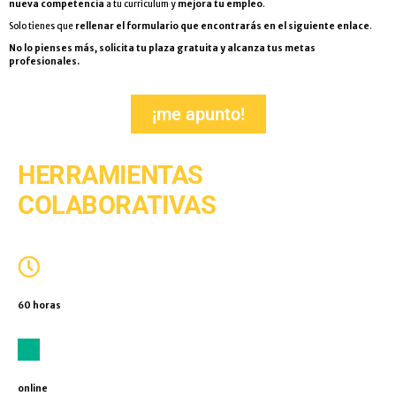
nueva competencia
a tu currículum y
mejora tu
empleo
.
Solo tienes que
rellenar el formulario que encontrarás en el siguiente enlace
.
No lo pienses más, solicita tu plaza gratuita y alcanza tus metas
profesionales.
¡me apunto!
HERRAMIENTAS
COLABORATIVAS
60 horas
online