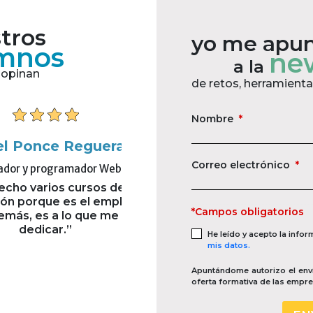
tros
yo me apu
mnos
new
a la
opinan
de retos, herramienta
Nombre
*
e Reguera
Carlos Antonio Cisneros 
Correo electrónico
*
ogramador Web
Asesor de Atención al Cliente y M
ios cursos de
"El curso me pareció que es
e es el empleo del
actualizado y resumido para 
*Campos obligatorios
 a lo que me quiero
entendimiento."
ar.”
He leído y acepto la info
mis datos.
Apuntándome autorizo el enví
oferta formativa de las empr