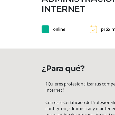
INTERNET
online
próxi
¿Para qué?
¿Quieres profesionalizar tus compe
internet?
Con este Certificado de Profesionali
configurar, administrar y mantener
intercambio de información utiliz