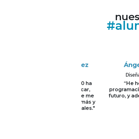
nues
#alu
bo Mayoral Sánchez
Ángel Ponc
Consultor estratégico
Diseñador y pr
mación de Marketing 2.0 ha
“He hecho var
ado muy útil para refrescar,
programación porqu
zar y aprender claves que me
futuro, y además, es
 enfocar y desarrollar, más y
dedic
is proyectos profesionales."